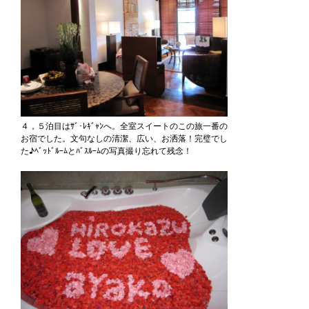
４，５泊目はｻﾞ･ﾚｷﾞｬﾝへ。全室スイートのこの旅一番の
お宿でした。文句なしの清潔、広い、お洒落！完璧でし
た♪ﾍﾞｯﾄﾞﾙｰﾑとﾊﾞｽﾙｰﾑの写真撮り忘れて残念！