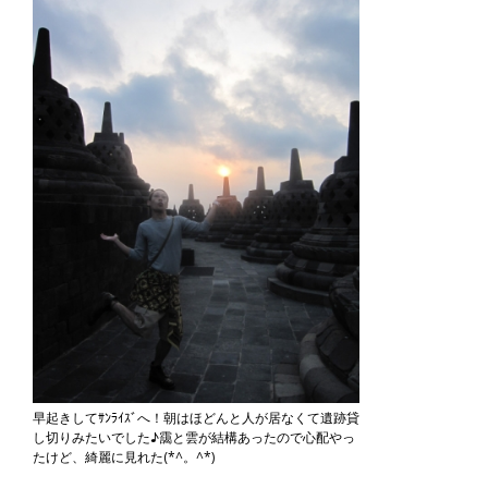
早起きしてｻﾝﾗｲｽﾞへ！朝はほどんと人が居なくて遺跡貸
し切りみたいでした♪靄と雲が結構あったので心配やっ
たけど、綺麗に見れた(*^。^*)