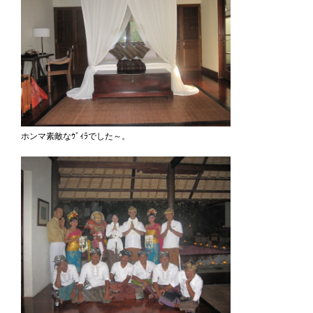
ホンマ素敵なｳﾞｨﾗでした～。