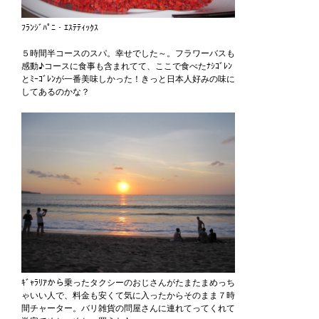
ﾌﾗﾝｼﾞﾊﾟﾆ・ｴｽﾃﾃｨｯｸｽ
５時間半コースのスパ。幸せでした～。フラワーバスも
感動♪コースに食事も含まれてて、ここで食べたﾅｼｺﾞﾚﾝ
とﾐｰｺﾞﾚﾝが一番美味しかった！きっと日本人好みの味に
してあるのかな？
ｷﾞｬﾗﾘｱから乗ったタクシーのおじさんがたまたまめっち
ゃいい人で、料金も安くて気に入ったからそのまま７時
間チャーター。バリ雑貨の問屋さんに連れてってくれて