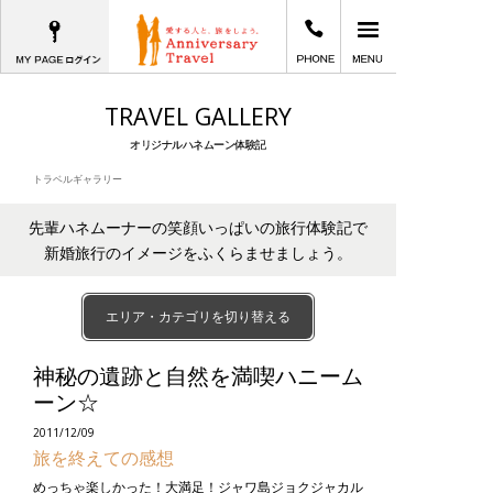
MYPAGEログイン
03-6402-2605
メインメニュー
愛する人と、旅をしよう。Anniversary T
TRAVEL GALLERY
オリジナルハネムーン体験記
トラベルギャラリー
先輩ハネムーナーの笑顔いっぱいの旅行体験記で
新婚旅行のイメージをふくらませましょう。
エリア・カテゴリを切り替える
神秘の遺跡と自然を満喫ハニーム
ーン☆
2011/12/09
旅を終えての感想
めっちゃ楽しかった！大満足！ジャワ島ジョクジャカル