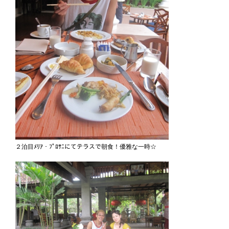
２泊目ﾒﾘｱ・ﾌﾟﾛｻﾆにてテラスで朝食！優雅な一時☆