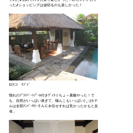
った♪ショッピングは値切るのも楽しかった！
ｶﾕﾏﾆｽ ｳﾌﾞﾄﾞ
憧れのﾌﾟﾗｲﾍﾞｰﾄﾌﾟｰﾙ付きｳﾞｨﾗ☆ちょ～素敵やった！で
も、自然がいっぱい過ぎて、蟻んこもいっぱい(-_-;)ホテ
ルは全部ｱﾆﾊﾞｰｻﾘｰさんにお任せすれば良かったかもと反
省…