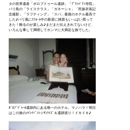
タの世界遺産「ボロブドゥール遺跡」「ﾌﾟﾗﾝﾊﾞﾅﾝ寺院」
バリ島の「ライステラス」「ガネーシャ」「民族衣装記
念撮影」「ラフティング」「スパ」最後のホテル最高で
した♪バリ風にﾘﾌｫｰﾑ中の新居に雑貨もいっぱい買って
きた！飾るのが楽しみ♪まだまだ伝えきれてないけど、
いろんな事して満喫してホンマに大満足な旅でした。
ﾎﾞﾛﾌﾞﾄﾞｩｰﾙ遺跡内にある唯一のホテル。マノハラ！明日
はこの旅のﾒｲﾝｲﾍﾞﾝﾄ☆ｻﾝﾗｲｽﾞ＆遺跡巡り！ドキドキ♪