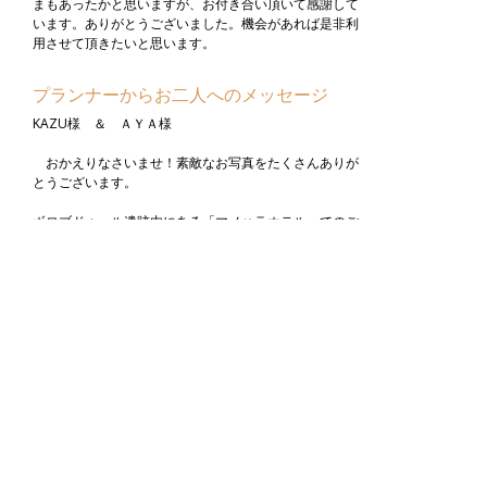
まもあったかと思いますが、お付き合い頂いて感謝して
います。ありがとうございました。機会があれば是非利
用させて頂きたいと思います。
プランナーからお二人へのメッセージ
KAZU様 ＆ ＡＹＡ様
おかえりなさいませ！素敵なお写真をたくさんありが
とうございます。
ボロブドゥール遺跡内にある「マノハラホテル」でのご
宿泊に始まりブサキ寺院やキンタマーニ高原などの観光
トラガワジャ川でのラフティングなど盛りだくさんの内
容でしたがご旅行をお楽しみいただけたとのことで、大
変嬉しく感じております。現地の子供たちと遊ばれたり
３人でバイクに乗られたりどのお写真もとっても楽しそ
うなご様子ですね。
改めまして・・・ ご記念となりますご旅行を
お手伝いさせいただけましたこと心より御礼申し上げま
す。
どうもありがとうございました。末永くお幸せに！！