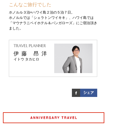
こんなご旅行でした
ホノルル３泊+ハワイ島２泊の５泊７日。
ホノルルでは「シェラトンワイキキ」、ハワイ島では
「マウナラニベイホテル＆バンガローズ」にご宿泊頂き
ました。
TRAVEL PLANNER
伊藤 昂洋
イトウ タカヒロ
アニバーサリート