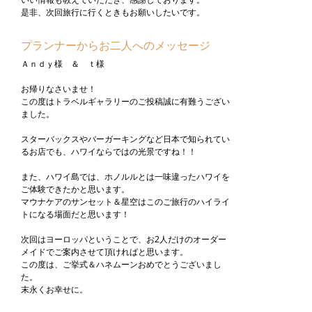
是非、次回旅行に行くときもお願いしたいです。
プランナーからお二人へのメッセージ
Ａｎｄｙ様 ＆ ｔ様
お帰りなさいませ！
この度はトラベルギャラリーのご投稿誠に有難うござい
ました。
スターバックスやバーガーキングなど日本で知られてい
るお店でも、ハワイならではの光景ですね！！
また、ハワイ島では、ホノルルとは一味違ったハワイを
ご体験できたかと思います。
マウナケアのサンセット＆星空はこのご旅行のハイライ
トになる場面だと思います！
次回はヨーロッパということで、お2人だけのオーダー
メイドでご案内させて頂ければと思います。
この度は、ご挙式＆ハネムーンおめでとうございまし
た。
末永くお幸せに。