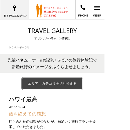
MYPAGEログイン
03-6402-2605
メインメニュー
愛する人と、旅をしよう。Anniversary T
TRAVEL GALLERY
オリジナルハネムーン体験記
トラベルギャラリー
先輩ハネムーナーの笑顔いっぱいの旅行体験記で
新婚旅行のイメージをふくらませましょう。
エリア・カテゴリを切り替える
ハワイ最高
2015/09/24
旅を終えての感想
打ち合わせの回数が少ないが、満足いく旅行プランを提
案していただきました。