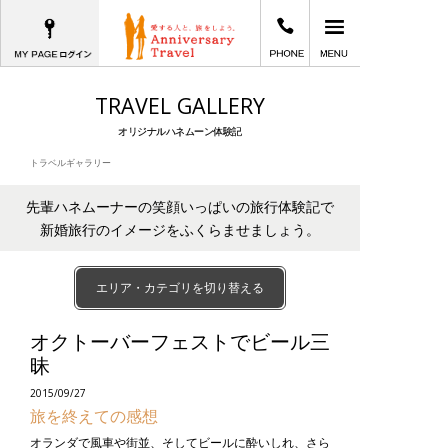
MYPAGEログイン
03-6402-2605
メインメニュー
愛する人と、旅をしよう。Anniversary T
TRAVEL GALLERY
オリジナルハネムーン体験記
トラベルギャラリー
先輩ハネムーナーの笑顔いっぱいの旅行体験記で
新婚旅行のイメージをふくらませましょう。
エリア・カテゴリを切り替える
オクトーバーフェストでビール三
昧
2015/09/27
旅を終えての感想
オランダで風車や街並、そしてビールに酔いしれ、さら