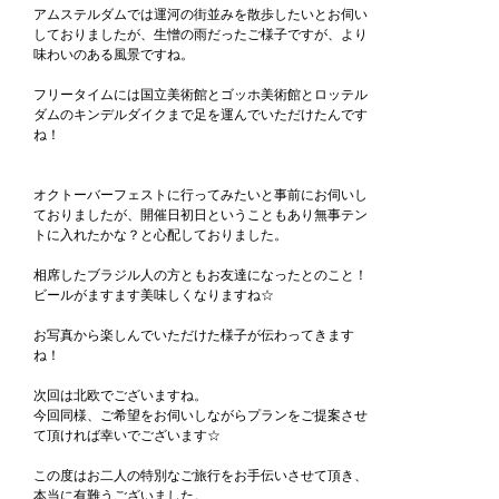
アムステルダムでは運河の街並みを散歩したいとお伺い
しておりましたが、生憎の雨だったご様子ですが、より
味わいのある風景ですね。
フリータイムには国立美術館とゴッホ美術館とロッテル
ダムのキンデルダイクまで足を運んでいただけたんです
ね！
オクトーバーフェストに行ってみたいと事前にお伺いし
ておりましたが、開催日初日ということもあり無事テン
トに入れたかな？と心配しておりました。
相席したブラジル人の方ともお友達になったとのこと！
ビールがますます美味しくなりますね☆
お写真から楽しんでいただけた様子が伝わってきます
ね！
次回は北欧でございますね。
今回同様、ご希望をお伺いしながらプランをご提案させ
て頂ければ幸いでございます☆
この度はお二人の特別なご旅行をお手伝いさせて頂き、
本当に有難うございました。