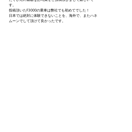
す。
投稿頂いたF3000の乗車は弊社でも初めてでした！
日本では絶対に体験できないことを、海外で、またハネ
ムーンでして頂けて良かったです。
なかなか長期のお休みは取りづらいかもしれませんが、
これからも、海外旅行をお二人の趣味にして頂ければ幸
いです。
お二人の末永いお幸せをお祈りしております。
こんなご旅行でした
モルディブでは、タージ・コーラル・リーフ・リゾート
＆スパ に３泊して頂き
オールインクルーシブでアクティビティなどもお楽しみ
いただきました。
アブダビでは、ラグジュアリーなセント・レジス・アブ
ダビに２泊ご滞在。
ホテルでのスパやお食事に、ヤス・マリーナ・サーキッ
トでの体験ドライビングや
シェイク・ザイード・モスクの観光など盛り沢山にお楽
しみいただきました。
TRAVEL PLANNER