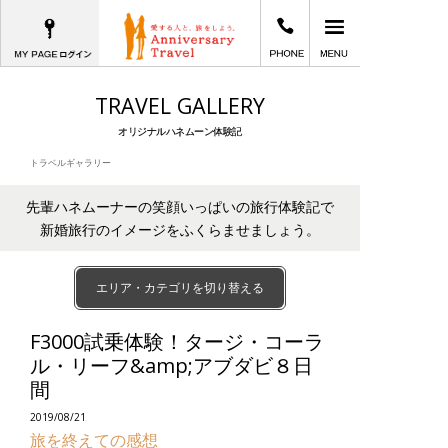
MYPAGEログイン
03-6402-2605
メインメニュー
愛する人と、旅をしよう。Anniversary T
TRAVEL GALLERY
オリジナルハネムーン体験記
トラベルギャラリー
先輩ハネムーナーの笑顔いっぱいの旅行体験記で
新婚旅行のイメージをふくらませましょう。
エリア・カテゴリを切り替える
F3000試乗体験！タージ・コーラ
ル・リーフ&amp;アブダビ８日
間
2019/08/21
旅を終えての感想