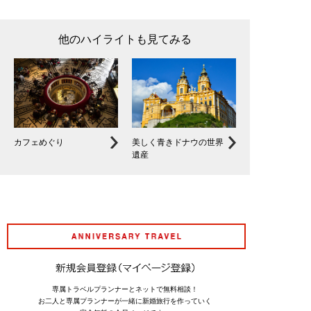
他のハイライトも見てみる
カフェめぐり
美しく青きドナウの世界
遺産
アニバーサリート
専属トラベルプランナーとネットで無料相談！
お二人と専属プランナーが一緒に新婚旅行を作っていく