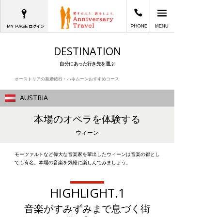
MYPAGEログイン
03-5781-8070
メインメニュー
愛する人と、旅をしよう。Anniversary T
DESTINATION
自分にあった行き先を選ぶ
オーストリアの新婚旅行・ハネムーンおすすめコース
AUSTRIA
本場のオペラを体験する
ウィーン
モーツァルトなど偉大な音楽家を輩出したウィーンは音楽の都とし
ても有名。本場の音楽を気軽に楽しんでみましょう。
HIGHLIGHT.1
音楽がすみずみまで息づく街