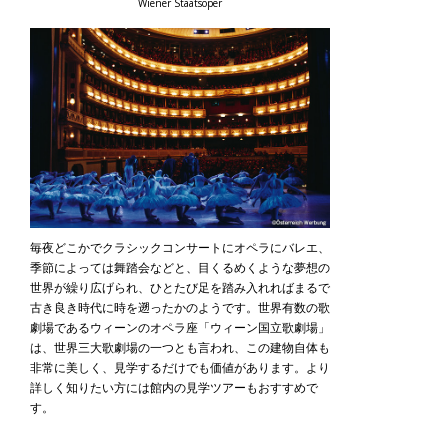
Wiener Staatsoper
毎夜どこかでクラシックコンサートにオペラにバレエ、
季節によっては舞踏会などと、目くるめくような夢想の
世界が繰り広げられ、ひとたび足を踏み入れればまるで
古き良き時代に時を遡ったかのようです。世界有数の歌
劇場であるウィーンのオペラ座「ウィーン国立歌劇場」
は、世界三大歌劇場の一つとも言われ、この建物自体も
非常に美しく、見学するだけでも価値があります。より
詳しく知りたい方には館内の見学ツアーもおすすめで
す。