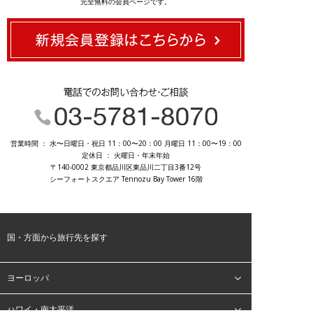
完全無料の会員ページです。
03-5781-8070
営業時間 ： 水〜日曜日・祝日 11：00〜20：00 月曜日 11：00〜19：00
定休日 ： 火曜日・年末年始
〒140-0002 東京都品川区東品川二丁目3番12号
シーフォートスクエア Tennozu Bay Tower 16階
国・方面から旅行先を探す
ヨーロッパ
ハワイ・南太平洋