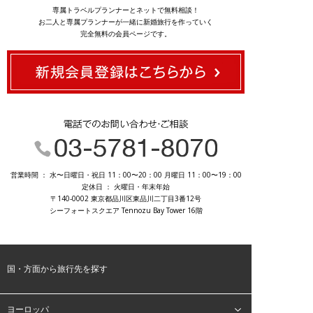
専属トラベルプランナーとネットで無料相談！
お二人と専属プランナーが一緒に新婚旅行を作っていく
完全無料の会員ページです。
03-5781-8070
営業時間 ： 水〜日曜日・祝日 11：00〜20：00 月曜日 11：00〜19：00
定休日 ： 火曜日・年末年始
〒140-0002 東京都品川区東品川二丁目3番12号
シーフォートスクエア Tennozu Bay Tower 16階
国・方面から旅行先を探す
ヨーロッパ