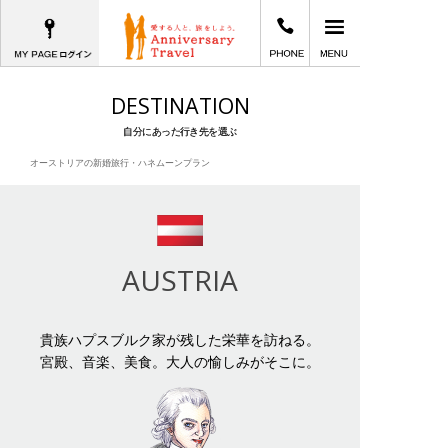
MYPAGEログイン
03-5781-8070
メインメニュー
愛する人と、旅をしよう。Anniversary T
DESTINATION
自分にあった行き先を選ぶ
オーストリアの新婚旅行・ハネムーンプラン
AUSTRIA
貴族ハプスブルク家が残した栄華を訪ねる。
宮殿、音楽、美食。大人の愉しみがそこに。