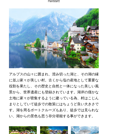
Hallstatt
アルプスの山々に囲まれ、澄み切った湖と、その湖の縁
に並ぶ家々が美しい村。古くから塩の産地として重要な
役割を果たし、その歴史と自然と一体になった美しい風
景から、世界遺産にも登録されています。湖岸の僅かな
土地に家々が密集するように建っている為、村はこじん
まりとしていて徒歩での散策にはちょうど良い大きさで
す。湖を周るボートクルーズもあり、徒歩では見られな
い、湖からの景色も思う存分堪能する事ができます。