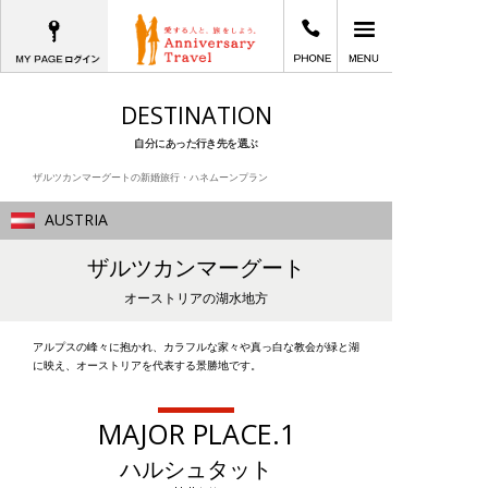
MYPAGEログイン
03-5781-8070
メインメニュー
愛する人と、旅をしよう。Anniversary T
DESTINATION
自分にあった行き先を選ぶ
ザルツカンマーグートの新婚旅行・ハネムーンプラン
AUSTRIA
ザルツカンマーグート
オーストリアの湖水地方
アルプスの峰々に抱かれ、カラフルな家々や真っ白な教会が緑と湖
に映え、オーストリアを代表する景勝地です。
MAJOR PLACE.1
ハルシュタット