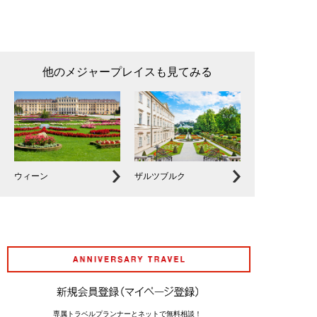
他のメジャープレイスも見てみる
ウィーン
ザルツブルク
アニバーサリート
専属トラベルプランナーとネットで無料相談！