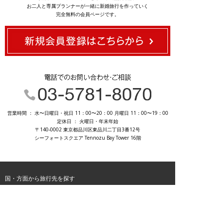
お二人と専属プランナーが一緒に新婚旅行を作っていく
完全無料の会員ページです。
03-5781-8070
営業時間 ： 水〜日曜日・祝日 11：00〜20：00 月曜日 11：00〜19：00
定休日 ： 火曜日・年末年始
〒140-0002 東京都品川区東品川二丁目3番12号
シーフォートスクエア Tennozu Bay Tower 16階
国・方面から旅行先を探す
ヨーロッパ