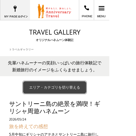
MYPAGEログイン
03-6402-2605
メインメニュー
愛する人と、旅をしよう。Anniversary T
TRAVEL GALLERY
オリジナルハネムーン体験記
トラベルギャラリー
先輩ハネムーナーの笑顔いっぱいの旅行体験記で
新婚旅行のイメージをふくらませましょう。
エリア・カテゴリを切り替える
サントリーニ島の絶景を満喫！ギ
リシャ周遊ハネムーン
2026/05/24
旅を終えての感想
5月中旬にギリシャのアテネとサントリーニ島に旅行し