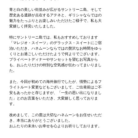
青と白の美しい街並みが広がるサントリーニ島、そして
歴史ある遺跡が点在するアテネと、ギリシャならではの
魅力をたっぷりとお楽しみいただけたご様子で、私も大
変嬉しく拝見いたしました。
特にサントリーニ島では、私もおすすめしております
「マレジオ・スイーツ」のデラックス・スイートにご宿
泊いただき、ハネムーンならではの贅沢なお時間をゆっ
くりとお過ごしいただけたようで何よりでございます。
プライベートディナーやサンセットを望むお写真から
も、おふたりだけの特別な空気感が伝わってまいりまし
た。
また、今回が初めての海外旅行でしたが、情勢によるフ
ライトルート変更などもございまして、ご出発前はご不
安もあったかと存じますが、「一生の思い出になりまし
た」とのお言葉をいただき、大変嬉しく思っておりま
す。
改めまして、この度は大切なハネムーンをお任せいただ
き、本当にありがとうございました。
おふたりの末永いお幸せを心よりお祈りしております。