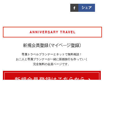
アニバーサリート
専属トラベルプランナーとネットで無料相談！
お二人と専属プランナーが一緒に新婚旅行を作っていく
完全無料の会員ページです。
03-5781-8070
営業時間 ： 水〜日曜日・祝日 11：00〜20：00 月曜日 11：00〜19：00
定休日 ： 火曜日・年末年始