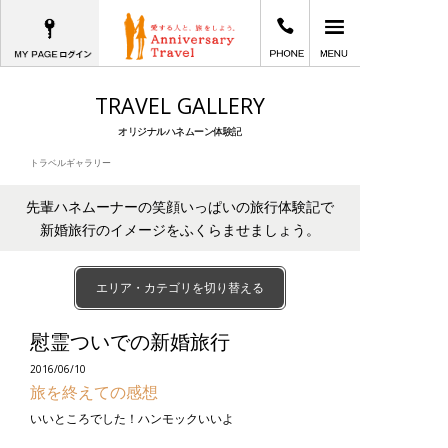
MYPAGEログイン
03-6402-2605
メインメニュー
愛する人と、旅をしよう。Anniversary T
TRAVEL GALLERY
オリジナルハネムーン体験記
トラベルギャラリー
先輩ハネムーナーの笑顔いっぱいの旅行体験記で
新婚旅行のイメージをふくらませましょう。
エリア・カテゴリを切り替える
慰霊ついでの新婚旅行
2016/06/10
旅を終えての感想
いいところでした！ハンモックいいよ