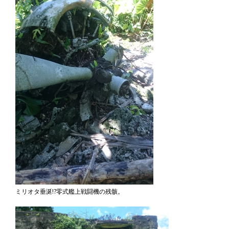
ミリオタ垂涎!?零式艦上戦闘機の残骸。