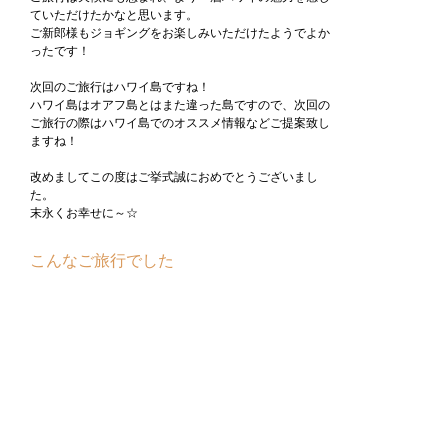
ていただけたかなと思います。
ご新郎様もジョギングをお楽しみいただけたようでよか
ったです！
次回のご旅行はハワイ島ですね！
ハワイ島はオアフ島とはまた違った島ですので、次回の
ご旅行の際はハワイ島でのオススメ情報などご提案致し
ますね！
改めましてこの度はご挙式誠におめでとうございまし
た。
末永くお幸せに～☆
こんなご旅行でした
ワイキキのモアナサーフライダーのタワーウイング20
階指定ダイヤモンドヘッドオーシャンビュー 5泊7日
ご旅行の前半はご挙式、後半は定番スポットを巡るオア
フ島満喫プランです！
TRAVEL PLANNER
佐々木 敬尚