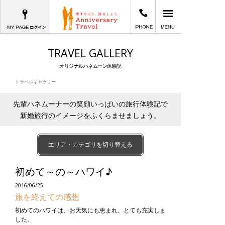
MYPAGEログイン
03-6402-2605
メインメニュー
愛する人と、旅をしよう。Anniversary T
TRAVEL GALLERY
オリジナルハネムーン体験記
トラベルギャラリー
先輩ハネムーナーの笑顔いっぱいの旅行体験記で
新婚旅行のイメージをふくらませましょう。
エリア・カテゴリを切り替える
初めて～の～ハワイ♪
2016/06/25
旅を終えての感想
初めてのハワイは、お天気にも恵まれ、とても充実しま
した。