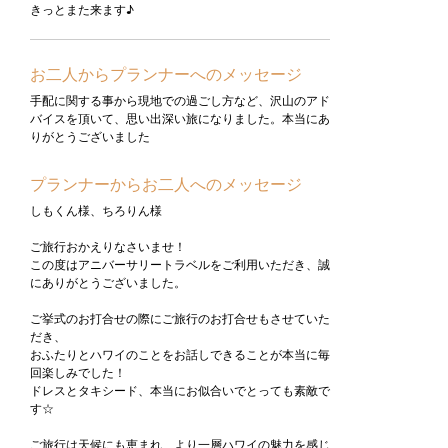
きっとまた来ます♪
お二人からプランナーへのメッセージ
手配に関する事から現地での過ごし方など、沢山のアド
バイスを頂いて、思い出深い旅になりました。本当にあ
りがとうございました
プランナーからお二人へのメッセージ
しもくん様、ちろりん様
ご旅行おかえりなさいませ！
この度はアニバーサリートラベルをご利用いただき、誠
にありがとうございました。
ご挙式のお打合せの際にご旅行のお打合せもさせていた
だき、
おふたりとハワイのことをお話しできることが本当に毎
回楽しみでした！
ドレスとタキシード、本当にお似合いでとっても素敵で
す☆
ご旅行は天候にも恵まれ、より一層ハワイの魅力を感じ