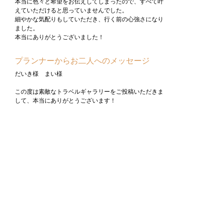
本当に色々と希望をお伝えしてしまったので、すべて叶
えていただけると思っていませんでした。
細やかな気配りもしていただき、行く前の心強さになり
ました。
本当にありがとうございました！
プランナーからお二人へのメッセージ
だいき様 まい様
この度は素敵なトラベルギャラリーをご投稿いただきま
して、本当にありがとうございます！
ご出発前は、ご不安なことも多かったと思いますが、最
高のハネムーンになりましたようで本当に嬉しく思いま
す＾＾
特に、アマルフィでのウェディングフォトプランは、お
天気もお二人を祝福しているような素晴らしいお天気と
お二人の笑顔を拝見でき、幸せな気持ちを分けていただ
きました。
いつも楽しくお打合せさせていただき、本当にありがと
うございました！
次はドイツへ、サッカー観戦と世界遺産を見に行く旅、
お手伝いできます機会をお待ちしております＾＾