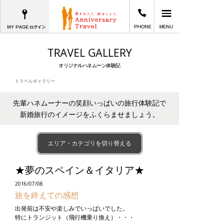
MYPAGEログイン
03-6402-2605
メインメニュー
愛する人と、旅をしよう。Anniversary T
TRAVEL GALLERY
オリジナルハネムーン体験記
トラベルギャラリー
先輩ハネムーナーの笑顔いっぱいの旅行体験記で
新婚旅行のイメージをふくらませましょう。
エリア・カテゴリを切り替える
★夢のスペイン＆イタリア★
2016/07/08
旅を終えての感想
出発前は不安や楽しみでいっぱいでした。
特にトランジット（飛行機乗り換え）・・・