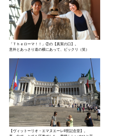
「Ｔｈｅローマ！！」②の【真実の口】。
意外とあっさり道の横にあって、ビックリ（笑）
【ヴィットーリオ・エマヌエーレⅡ世記念堂】。