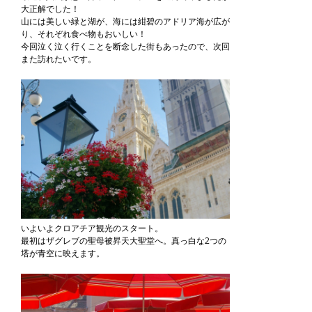
大正解でした！
山には美しい緑と湖が、海には紺碧のアドリア海が広が
り、それぞれ食べ物もおいしい！
今回泣く泣く行くことを断念した街もあったので、次回
また訪れたいです。
いよいよクロアチア観光のスタート。
最初はザグレブの聖母被昇天大聖堂へ。真っ白な2つの
塔が青空に映えます。