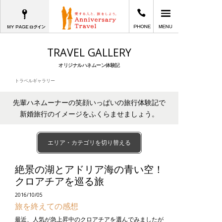
MYPAGEログイン
03-6402-2605
メインメニュー
愛する人と、旅をしよう。Anniversary T
TRAVEL GALLERY
オリジナルハネムーン体験記
トラベルギャラリー
先輩ハネムーナーの笑顔いっぱいの旅行体験記で
新婚旅行のイメージをふくらませましょう。
エリア・カテゴリを切り替える
絶景の湖とアドリア海の青い空！
クロアチアを巡る旅
2016/10/05
旅を終えての感想
最近、人気が急上昇中のクロアチアを選んでみましたが