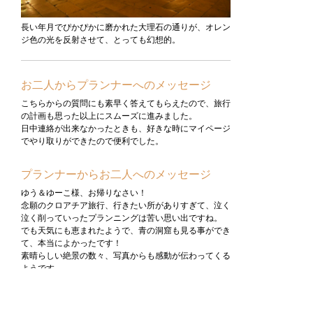
長い年月でぴかぴかに磨かれた大理石の通りが、オレン
ジ色の光を反射させて、とっても幻想的。
お二人からプランナーへのメッセージ
こちらからの質問にも素早く答えてもらえたので、旅行
の計画も思った以上にスムーズに進みました。
日中連絡が出来なかったときも、好きな時にマイページ
でやり取りができたので便利でした。
プランナーからお二人へのメッセージ
ゆう＆ゆーこ様、お帰りなさい！
念願のクロアチア旅行、行きたい所がありすぎて、泣く
泣く削っていったプランニングは苦い思い出ですね。
でも天気にも恵まれたようで、青の洞窟も見る事ができ
て、本当によかったです！
素晴らしい絶景の数々、写真からも感動が伝わってくる
ようです。
2回目のクロアチア旅行、またぜひ一緒に作り上げまし
ょう！