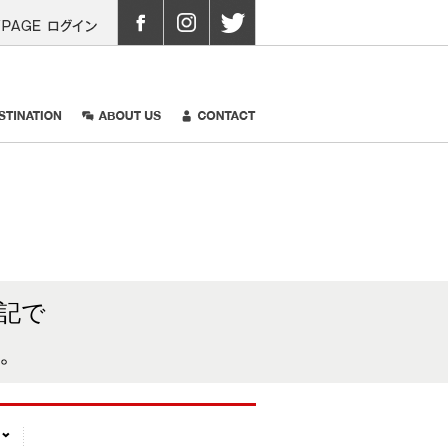
05
MYPAGEログイン
 GALLERY
DISTINATION
ABOUT US
CONTACT
記で
。