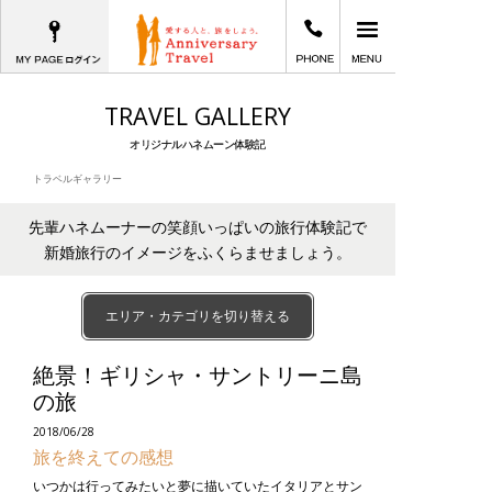
MYPAGEログイン
03-6402-2605
メインメニュー
愛する人と、旅をしよう。Anniversary T
TRAVEL GALLERY
オリジナルハネムーン体験記
トラベルギャラリー
先輩ハネムーナーの笑顔いっぱいの旅行体験記で
新婚旅行のイメージをふくらませましょう。
エリア・カテゴリを切り替える
絶景！ギリシャ・サントリーニ島
の旅
2018/06/28
旅を終えての感想
いつかは行ってみたいと夢に描いていたイタリアとサン