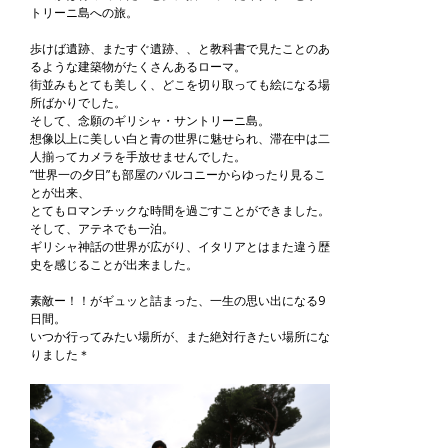
トリーニ島への旅。
歩けば遺跡、またすぐ遺跡、、と教科書で見たことのあ
るような建築物がたくさんあるローマ。
街並みもとても美しく、どこを切り取っても絵になる場
所ばかりでした。
そして、念願のギリシャ・サントリーニ島。
想像以上に美しい白と青の世界に魅せられ、滞在中は二
人揃ってカメラを手放せませんでした。
”世界一の夕日”も部屋のバルコニーからゆったり見るこ
とが出来、
とてもロマンチックな時間を過ごすことができました。
そして、アテネでも一泊。
ギリシャ神話の世界が広がり、イタリアとはまた違う歴
史を感じることが出来ました。
素敵ー！！がギュッと詰まった、一生の思い出になる9
日間。
いつか行ってみたい場所が、また絶対行きたい場所にな
りました＊