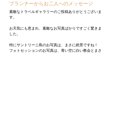
プランナーからお二人へのメッセージ
素敵なトラベルギャラリーのご投稿ありがとうございま
す。
お天気にも恵まれ、素敵なお写真ばかりですごく驚きま
した。
特にサントリーニ島のお写真は、まさに絶景ですね！
フォトセッションのお写真は、青い空に白い教会とまさ
にサントリーニ島でしか撮影できない
記念の１枚だと思います。
また、イア地区の素晴らしい夕日や夜景も満喫頂けて嬉
しく思っております。
絶景はもちろんですが、ローマやアテネの世界遺産観
光、各地のグルメなど
大満喫のハネムーンになりましたね。
この度はお二人の大切なハネムーンをお手伝いさせて頂
き、誠にありがとうございました。
こんなご旅行でした
イタリアではローマへ。