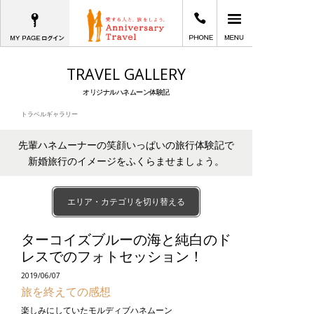
MYPAGEログイン
03-6402-2605
メインメニュー
愛する人と、旅をしよう。Anniversary T
TRAVEL GALLERY
オリジナルハネムーン体験記
トラベルギャラリー
先輩ハネムーナーの笑顔いっぱいの旅行体験記で
新婚旅行のイメージをふくらませましょう。
エリア・カテゴリを切り替える
ターコイズブルーの海と純白のド
レスでのフォトセッション！
2019/06/07
旅を終えての感想
楽しみにしていたモルディブハネムーン