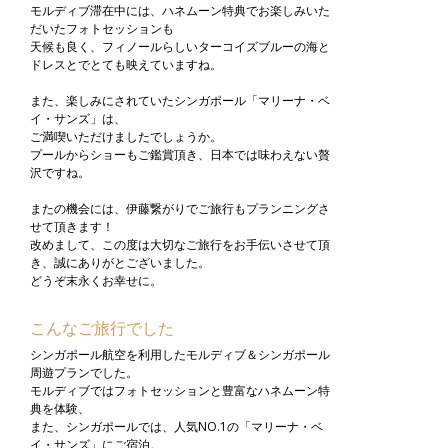
モルディブ滞在中には、ハネムーン特典でお楽しみいた
だいたフォトセッションも
天候も良く、フィノールらしいターコイズブルーの海と
ドレスとでとても映えていますね。
また、楽しみにされていたシンガポール「マリーナ・ベ
イ・サンズ」は、
ご満喫いただけましたでしょうか。
プールからショーもご鑑賞頂き、日本では味わえない贅
沢ですね。
またの機会には、伊藤繋がりでご旅行もプランニングさ
せて頂きます！
改めまして、この度は大切なご旅行をお手伝いさせて頂
き、誠にありがとございました。
どうぞ末永くお幸せに。
こんなご旅行でした
シンガポール航空を利用したモルディブ＆シンガポール
周遊プランでした。
モルディブではフォトセッションと豊富なハネムーン特
典を体験、
また、シンガポールでは、人気NO.1の「マリーナ・ベ
イ・サンズ」にご宿泊。