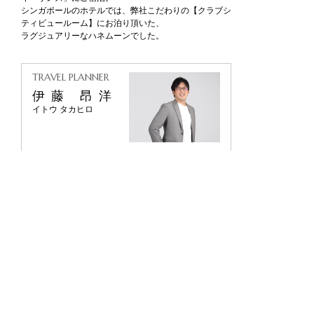
シンガポールのホテルでは、弊社こだわりの【クラブシ
ティビュールーム】にお泊り頂いた、
ラグジュアリーなハネムーンでした。
TRAVEL PLANNER
伊藤 昂洋
イトウ タカヒロ
アニバーサリート
専属トラベルプランナーとネットで無料相談！
お二人と専属プランナーが一緒に新婚旅行を作っていく