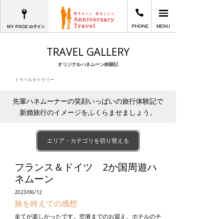
MYPAGEログイン
03-6402-2605
メインメニュー
愛する人と、旅をしよう。Anniversary T
TRAVEL GALLERY
オリジナルハネムーン体験記
トラベルギャラリー
先輩ハネムーナーの笑顔いっぱいの旅行体験記で
新婚旅行のイメージをふくらませましょう。
エリア・カテゴリを切り替える
フランス＆ドイツ 2か国周遊ハ
ネムーン
2023/06/12
旅を終えての感想
全てが楽しかったです。空港までのお迎え、ホテルのチ