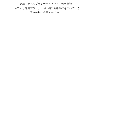
専属トラベルプランナーとネットで無料相談！
お二人と専属プランナーが一緒に新婚旅行を作っていく
完全無料の会員ページです。
03-5781-8070
営業時間 ： 水〜日曜日・祝日 11：00〜20：00 月曜日 11：00〜19：00
定休日 ： 火曜日・年末年始
〒
140-0002
東京都
品川区
東品川二丁目3番12号
シーフォートスクエア
Tennozu Bay Tower 16階
国・方面から旅行先を探す
ヨーロッパ