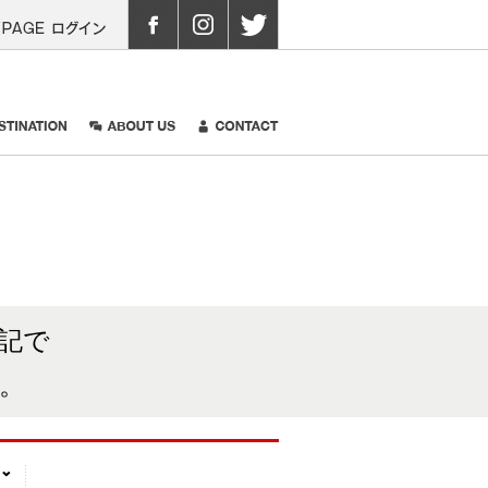
05
MYPAGEログイン
 GALLERY
DISTINATION
ABOUT US
CONTACT
記で
。