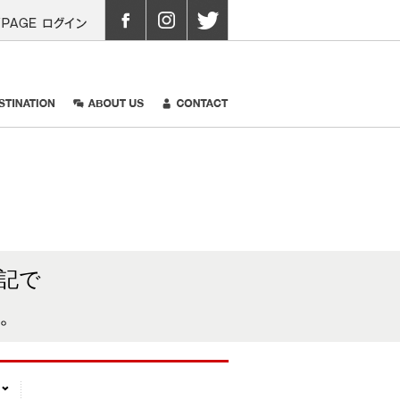
05
MYPAGEログイン
 GALLERY
DISTINATION
ABOUT US
CONTACT
記で
。