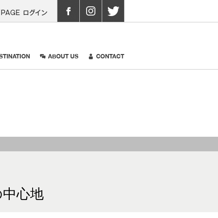
70
MYPAGEログイン
 GALLERY
DESTINATION
ABOUT US
CONTACT
の中心地