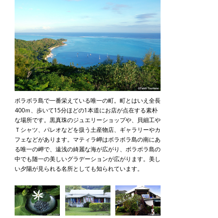
ボラボラ島で一番栄えている唯一の町。町とはいえ全長
400ｍ、歩いて15分ほどの1本道にお店が点在する素朴
な場所です。黒真珠のジュエリーショップや、貝細工や
Ｔシャツ、パレオなどを扱う土産物店、ギャラリーやカ
フェなどがあります。マティラ岬はボラボラ島の南にあ
る唯一の岬で、遠浅の綺麗な海が広がり、ボラボラ島の
中でも随一の美しいグラデーションが広がります。美し
い夕陽が見られる名所としても知られています。