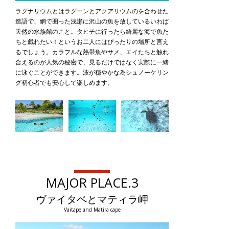
ラグナリウムとはラグーンとアクアリウムのを合わせた
造語で、網で囲った浅瀬に沢山の魚を放しているいわば
天然の水族館のこと。タヒチに行ったら綺麗な海で魚た
ちと戯れたい！というお二人にはぴったりの場所と言え
るでしょう。カラフルな熱帯魚やサメ、エイたちと触れ
合えるのが人気の秘密で、見るだけではなく実際に一緒
に泳ぐことができます。波が穏やかな為シュノーケリン
グ初心者でも安心して楽しめます。
MAJOR PLACE.3
ヴァイタペとマティラ岬
Vaitape and Matira cape