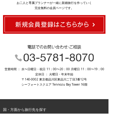
お二人と専属プランナーが一緒に新婚旅行を作っていく
完全無料の会員ページです。
03-5781-8070
営業時間 ： 水〜日曜日・祝日 11：00〜20：00 月曜日 11：00〜19：00
定休日 ： 火曜日・年末年始
〒140-0002 東京都品川区東品川二丁目3番12号
シーフォートスクエア Tennozu Bay Tower 16階
国・方面から旅行先を探す
ヨーロッパ