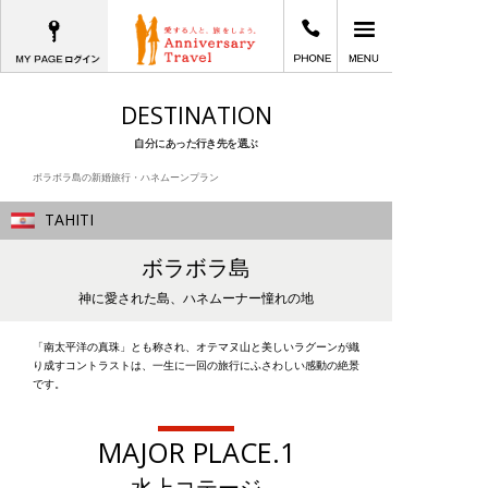
MYPAGEログイン
03-5781-8070
メインメニュー
愛する人と、旅をしよう。Anniversary T
DESTINATION
自分にあった行き先を選ぶ
ボラボラ島の新婚旅行・ハネムーンプラン
TAHITI
ボラボラ島
神に愛された島、ハネムーナー憧れの地
「南太平洋の真珠」とも称され、オテマヌ山と美しいラグーンが織
り成すコントラストは、一生に一回の旅行にふさわしい感動の絶景
です。
MAJOR PLACE.1
水上コテージ