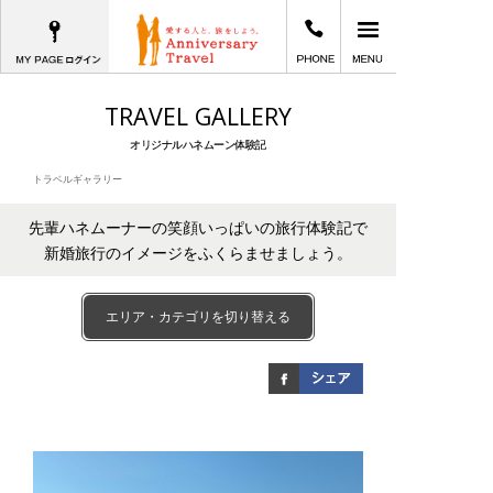
MYPAGEログイン
03-6402-2605
メインメニュー
愛する人と、旅をしよう。Anniversary T
TRAVEL GALLERY
オリジナルハネムーン体験記
トラベルギャラリー
先輩ハネムーナーの笑顔いっぱいの旅行体験記で
新婚旅行のイメージをふくらませましょう。
エリア・カテゴリを切り替える